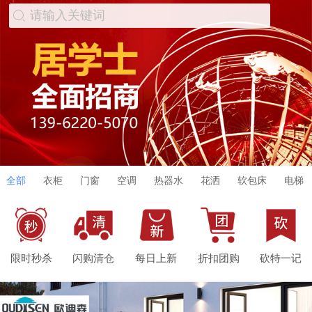
请输入关键词
全部
衣柜
门窗
空调
热器水
花洒
软包床
电梯
限时秒杀
闪购清仓
每日上新
折扣团购
砍特一记