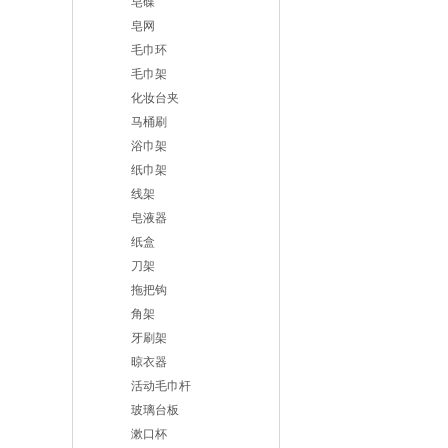
皂碟
皂网
毛巾环
毛巾架
化妆台夹
马桶刷
浴巾架
纸巾架
线架
皂液器
纸盒
刀架
拖把钩
角架
牙刷架
晾衣器
活动毛巾杆
玻璃台板
漱口杯