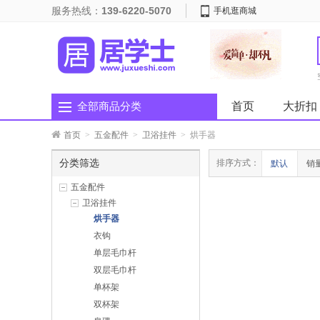
服务热线：
139-6220-5070
手机逛商城
首页
大折扣
全部商品分类
首页
>
五金配件
>
卫浴挂件
>
烘手器
分类筛选
排序方式：
默认
销
五金配件
卫浴挂件
烘手器
衣钩
单层毛巾杆
双层毛巾杆
单杯架
双杯架