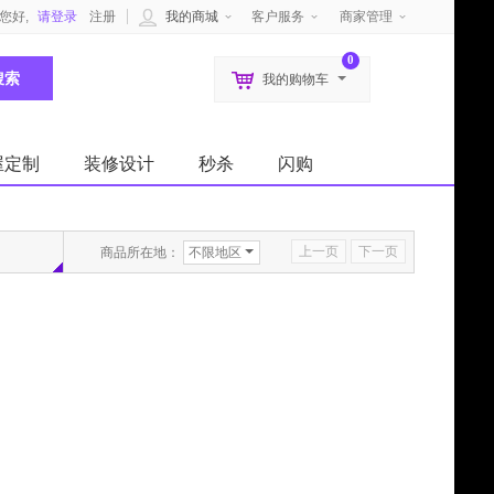
您好,
请登录
注册
我的商城
客户服务
商家管理
0
我的购物车
屋定制
装修设计
秒杀
闪购
上一页
下一页
商品所在地：
不限地区