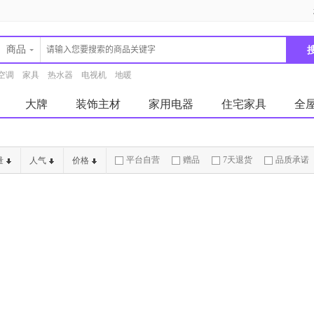
商品
空调
家具
热水器
电视机
地暖
大牌
装饰主材
家用电器
住宅家具
全
平台自营
赠品
7天退货
品质承诺
量
人气
价格
破损补寄
急速物流