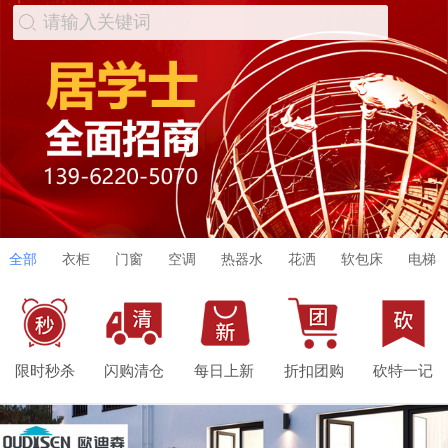
请输入关键词
全部
衣柜
门窗
空调
热器水
花洒
软包床
电梯
限时秒杀
闪购清仓
每日上新
折扣团购
砍特一记