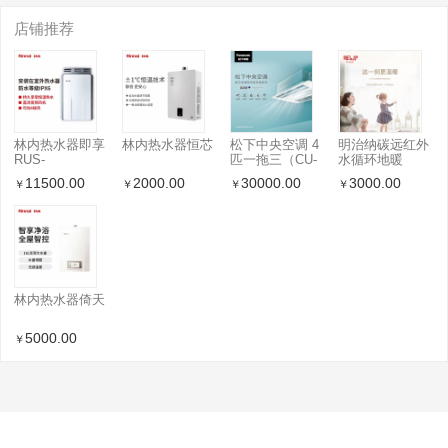
店铺推荐
林内热水器即享
林内热水器恒芯
松下中央空调 4
明治纳碳远红外
RUS-
匹一拖三（CU-
水循环地暖
R16E65ARF
ME36BS6） 标
11500.00
2000.00
30000.00
3000.00
￥
￥
￥
￥
准款
林内热水器倚天
5000.00
￥